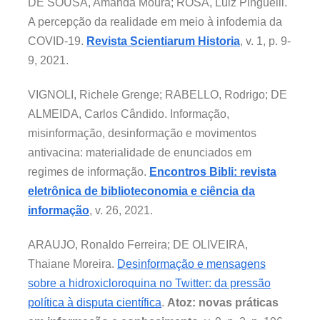
DE SOUSA, Amanda Moura; ROSA, Luiz Pinguelli.
A percepção da realidade em meio à infodemia da
COVID-19.
Revista Scientiarum Historia
, v. 1, p. 9-
9, 2021.
VIGNOLI, Richele Grenge; RABELLO, Rodrigo; DE
ALMEIDA, Carlos Cândido. Informação,
misinformação, desinformação e movimentos
antivacina: materialidade de enunciados em
regimes de informação.
Encontros Bibli: revista
eletrônica de biblioteconomia e ciência da
informação
, v. 26, 2021.
ARAUJO, Ronaldo Ferreira; DE OLIVEIRA,
Thaiane Moreira.
Desinformação e mensagens
sobre a hidroxicloroquina no Twitter: da pressão
política à disputa científica
.
Atoz: novas práticas